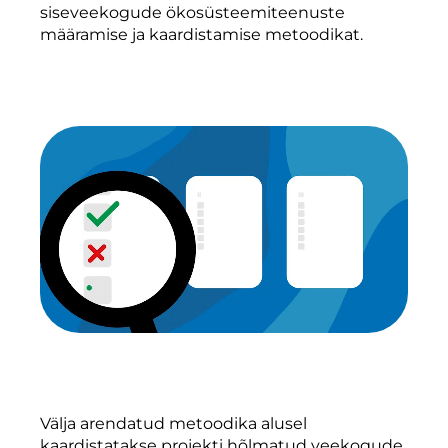
siseveekogude ökosüsteemiteenuste
määramise ja kaardistamise metoodikat.
Välja arendatud metoodika alusel
kaardistatakse projekti hõlmatud veekogude